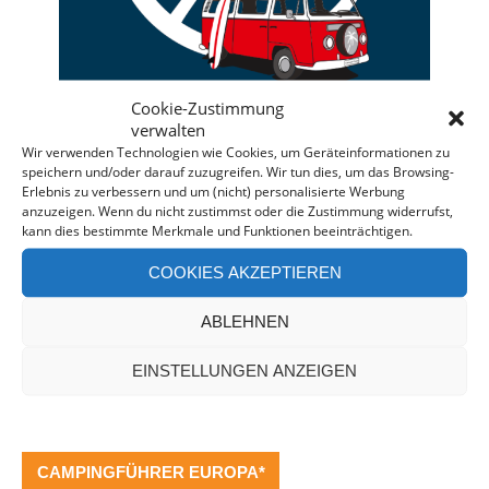
Cookie-Zustimmung
verwalten
Wir verwenden Technologien wie Cookies, um Geräteinformationen zu
speichern und/oder darauf zuzugreifen. Wir tun dies, um das Browsing-
Erlebnis zu verbessern und um (nicht) personalisierte Werbung
Deine individuelle Beratung bei der Campermiete
anzuzeigen. Wenn du nicht zustimmst oder die Zustimmung widerrufst,
in Deutschland und Europa.
kann dies bestimmte Merkmale und Funktionen beeinträchtigen.
Bei einer Anfrage über diesen Banner erhältst Du
COOKIES AKZEPTIEREN
automatisch einen
Rabatt!
*
Offenlegung: Die Anfrage bei der Camper Oase ist
ABLEHNEN
unverbindlich und kostenlos. Falls es zu einer
EINSTELLUNGEN ANZEIGEN
Buchung kommt, erhalten wir eine kleine Provision.
CAMPINGFÜHRER EUROPA*