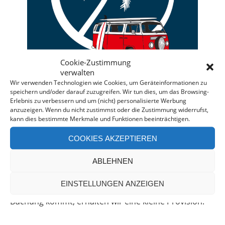
Cookie-Zustimmung
verwalten
Wir verwenden Technologien wie Cookies, um Geräteinformationen zu
speichern und/oder darauf zuzugreifen. Wir tun dies, um das Browsing-
Erlebnis zu verbessern und um (nicht) personalisierte Werbung
anzuzeigen. Wenn du nicht zustimmst oder die Zustimmung widerrufst,
Deine individuelle Beratung bei der Campermiete
kann dies bestimmte Merkmale und Funktionen beeinträchtigen.
in Deutschland und Europa.
COOKIES AKZEPTIEREN
Bei einer Anfrage über diesen Banner erhältst Du
automatisch einen
Rabatt!
*
ABLEHNEN
Offenlegung: Die Anfrage bei der Camper Oase ist
EINSTELLUNGEN ANZEIGEN
unverbindlich und kostenlos. Falls es zu einer
Buchung kommt, erhalten wir eine kleine Provision.