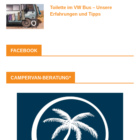
Toilette im VW Bus – Unsere
Erfahrungen und Tipps
FACEBOOK
CAMPERVAN-BERATUNG*