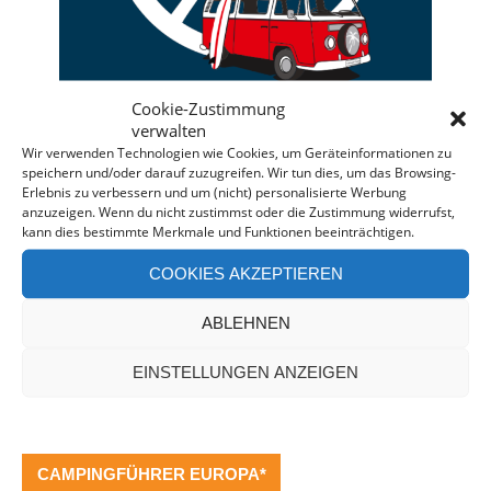
Cookie-Zustimmung
verwalten
Wir verwenden Technologien wie Cookies, um Geräteinformationen zu
speichern und/oder darauf zuzugreifen. Wir tun dies, um das Browsing-
Erlebnis zu verbessern und um (nicht) personalisierte Werbung
Deine individuelle Beratung bei der Campermiete
anzuzeigen. Wenn du nicht zustimmst oder die Zustimmung widerrufst,
in Deutschland und Europa.
kann dies bestimmte Merkmale und Funktionen beeinträchtigen.
Bei einer Anfrage über diesen Banner erhältst Du
COOKIES AKZEPTIEREN
automatisch einen
Rabatt!
*
Offenlegung: Die Anfrage bei der Camper Oase ist
ABLEHNEN
unverbindlich und kostenlos. Falls es zu einer
EINSTELLUNGEN ANZEIGEN
Buchung kommt, erhalten wir eine kleine Provision.
CAMPINGFÜHRER EUROPA*