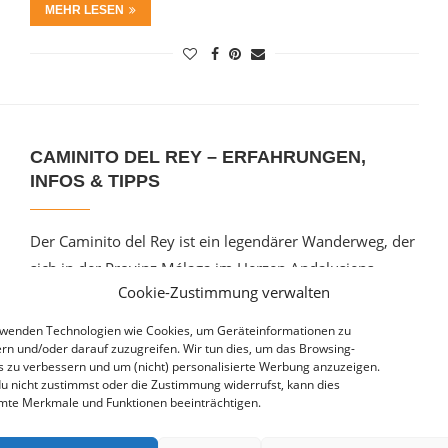
MEHR LESEN
CAMINITO DEL REY – ERFAHRUNGEN,
INFOS & TIPPS
Der Caminito del Rey ist ein legendärer Wanderweg, der
sich in der Provinz Málaga im Herzen Andalusiens
Cookie-Zustimmung verwalten
befindet. Er schlängelt sich durch …
rwenden Technologien wie Cookies, um Geräteinformationen zu
MEHR LESEN
rn und/oder darauf zuzugreifen. Wir tun dies, um das Browsing-
s zu verbessern und um (nicht) personalisierte Werbung anzuzeigen.
u nicht zustimmst oder die Zustimmung widerrufst, kann dies
mte Merkmale und Funktionen beeinträchtigen.