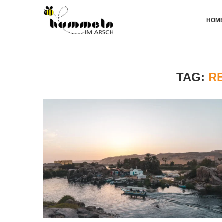
HOM
TAG:
R