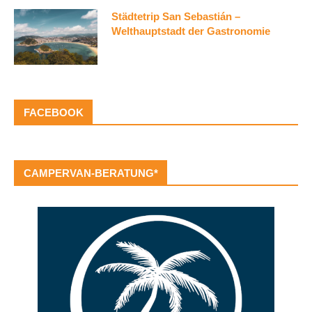
Städtetrip San Sebastián –
Welthauptstadt der Gastronomie
FACEBOOK
CAMPERVAN-BERATUNG*