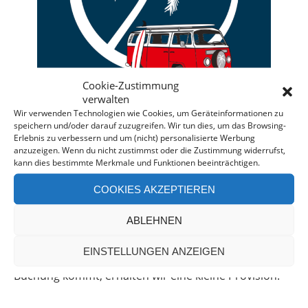
Cookie-Zustimmung
verwalten
Wir verwenden Technologien wie Cookies, um Geräteinformationen zu
speichern und/oder darauf zuzugreifen. Wir tun dies, um das Browsing-
Erlebnis zu verbessern und um (nicht) personalisierte Werbung
anzuzeigen. Wenn du nicht zustimmst oder die Zustimmung widerrufst,
Deine individuelle Beratung bei der Campermiete
kann dies bestimmte Merkmale und Funktionen beeinträchtigen.
in Deutschland und Europa.
COOKIES AKZEPTIEREN
Bei einer Anfrage über diesen Banner erhältst Du
automatisch einen
Rabatt!
*
ABLEHNEN
Offenlegung: Die Anfrage bei der Camper Oase ist
EINSTELLUNGEN ANZEIGEN
unverbindlich und kostenlos. Falls es zu einer
Buchung kommt, erhalten wir eine kleine Provision.