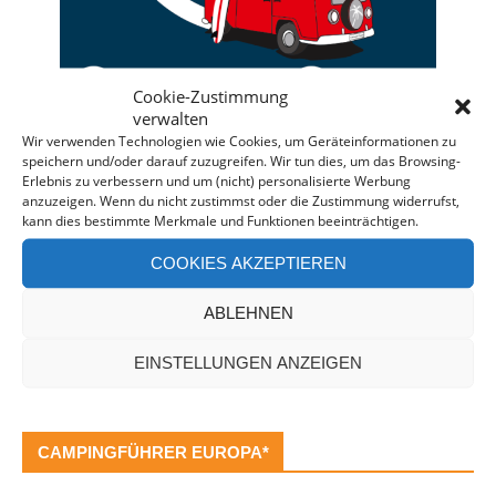
Cookie-Zustimmung
verwalten
Wir verwenden Technologien wie Cookies, um Geräteinformationen zu
speichern und/oder darauf zuzugreifen. Wir tun dies, um das Browsing-
Deine individuelle Beratung bei der Campermiete
Erlebnis zu verbessern und um (nicht) personalisierte Werbung
anzuzeigen. Wenn du nicht zustimmst oder die Zustimmung widerrufst,
in Deutschland und Europa.
kann dies bestimmte Merkmale und Funktionen beeinträchtigen.
Bei einer Anfrage über diesen Banner erhältst Du
COOKIES AKZEPTIEREN
automatisch einen
Rabatt!
*
Offenlegung: Die Anfrage bei der Camper Oase ist
ABLEHNEN
unverbindlich und kostenlos. Falls es zu einer
Buchung kommt, erhalten wir eine kleine Provision.
EINSTELLUNGEN ANZEIGEN
CAMPINGFÜHRER EUROPA*