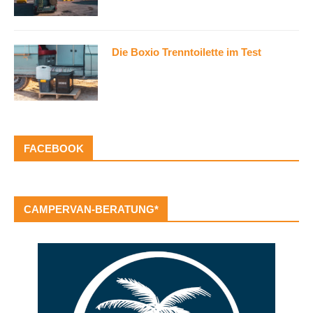
Die Boxio Trenntoilette im Test
FACEBOOK
CAMPERVAN-BERATUNG*