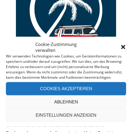
Cookie-Zustimmung
verwalten
Wir verwenden Technologien wie Cookies, um Geräteinformationen zu
speichern und/oder darauf zuzugreifen. Wir tun dies, um das Browsing-
Erlebnis zu verbessern und um (nicht) personalisierte Werbung
anzuzeigen. Wenn du nicht zustimmst oder die Zustimmung widerrufst,
kann dies bestimmte Merkmale und Funktionen beeinträchtigen.
Deine individuelle Beratung bei der Campermiete
COOKIES AKZEPTIEREN
in Deutschland und Europa.
Bei einer Anfrage über diesen Banner erhältst Du
ABLEHNEN
automatisch einen
Rabatt!
*
EINSTELLUNGEN ANZEIGEN
Offenlegung: Die Anfrage bei der Camper Oase ist
unverbindlich und kostenlos. Falls es zu einer