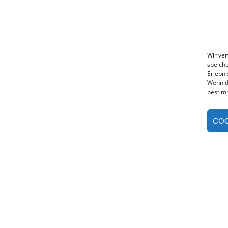
Wir ve
speiche
Erlebni
Wenn d
bestim
COO