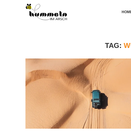
HOM
TAG:
W