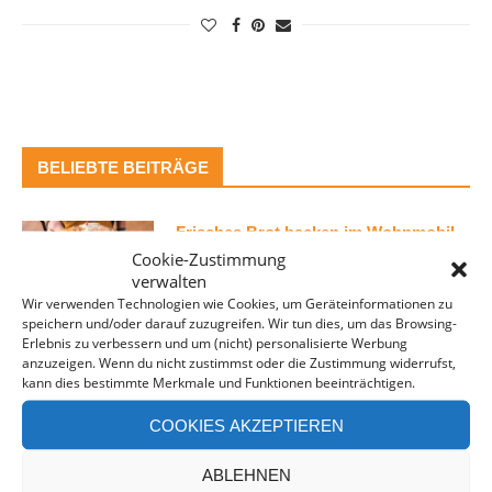
BELIEBTE BEITRÄGE
Frisches Brot backen im Wohnmobil
Cookie-Zustimmung
verwalten
Wir verwenden Technologien wie Cookies, um Geräteinformationen zu
speichern und/oder darauf zuzugreifen. Wir tun dies, um das Browsing-
Erlebnis zu verbessern und um (nicht) personalisierte Werbung
anzuzeigen. Wenn du nicht zustimmst oder die Zustimmung widerrufst,
Toilette im VW Bus – Unsere
kann dies bestimmte Merkmale und Funktionen beeinträchtigen.
Erfahrungen und Tipps
COOKIES AKZEPTIEREN
ABLEHNEN