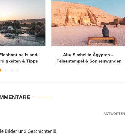
lephantine Island:
Abu Simbel in Ägypten –
digkeiten & Tipps
Felsentempel & Sonnenwunder
OMMENTARE
ANTWORTEN
lle Bilder und Geschichten!!!