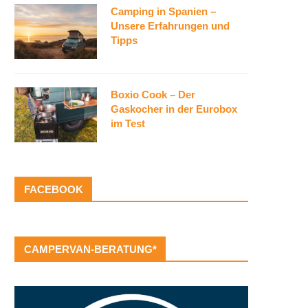
Camping in Spanien –
Unsere Erfahrungen und
Tipps
Boxio Cook – Der
Gaskocher in der Eurobox
im Test
Naturcamping Bermudadreieck –
Auto mieten in Ägypten –
Der Camping Geheimtipp an der...
Erfahrungen und...
FACEBOOK
CAMPERVAN-BERATUNG*