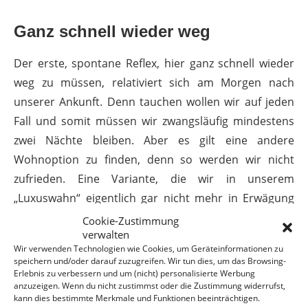
Ganz schnell wieder weg
Der erste, spontane Reflex, hier ganz schnell wieder
weg zu müssen, relativiert sich am Morgen nach
unserer Ankunft. Denn tauchen wollen wir auf jeden
Fall und somit müssen wir zwangsläufig mindestens
zwei Nächte bleiben. Aber es gilt eine andere
Wohnoption zu finden, denn so werden wir nicht
zufrieden. Eine Variante, die wir in unserem
„Luxuswahn“ eigentlich gar nicht mehr in Erwägung
ziehen, ist schliesslich die optimale Lösung.
Cookie-Zustimmung
verwalten
Wie die meisten Tauchschulen vor Ort, wird auch bei
Wir verwenden Technologien wie Cookies, um Geräteinformationen zu
speichern und/oder darauf zuzugreifen. Wir tun dies, um das Browsing-
uns ein Tauchpaket inklusive freier Unterkunft
Erlebnis zu verbessern und um (nicht) personalisierte Werbung
angeboten. Wäre das schlichte Doppelzimmer durch
anzuzeigen. Wenn du nicht zustimmst oder die Zustimmung widerrufst,
kann dies bestimmte Merkmale und Funktionen beeinträchtigen.
seine Holzverkleidung nicht so ansprechend, würden