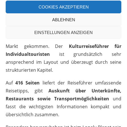
COOKIES AKZEPTIEREN
3. Lonely Planet Reiseführer Marokko
ABLEHNEN
Die aktuellste, deutsche Version des
Lonely Planet
EINSTELLUNGEN ANZEIGEN
Reiseführers Marokko*
ist im Februar 2024 auf den
Markt gekommen. Der
Kulturreiseführer für
Individualtouristen
ist grundsätzlich sehr
ansprechend im Layout und überzeugt durch seine
strukturierten Kapitel.
Auf
416 Seiten
liefert der Reiseführer umfassende
Reisetipps, gibt
Auskunft über Unterkünfte,
Restaurants sowie Transportmöglichkeiten
und
fasst die wichtigsten Informationen kompakt und
übersichtlich zusammen.