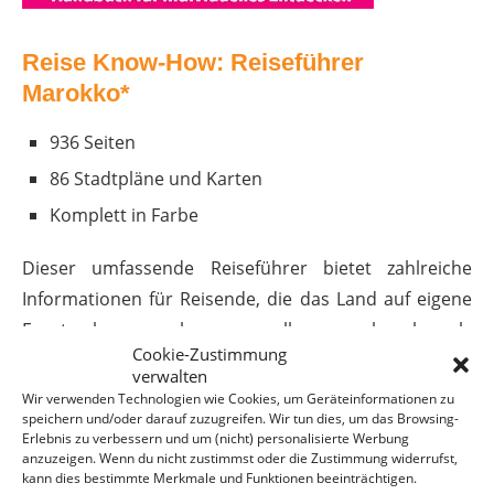
Reise Know-How: Reiseführer
Marokko*
936 Seiten
86 Stadtpläne und Karten
Komplett in Farbe
Dieser umfassende Reiseführer bietet zahlreiche
Informationen für Reisende, die das Land auf eigene
Faust kennen lernen wollen, egal ob als
Cookie-Zustimmung
Wohnmobilfahrer, Off-Roader, Fahrrad-, Motorrad-
verwalten
oder Mietwagenfahrer, Tramper oder Bus- und
Wir verwenden Technologien wie Cookies, um Geräteinformationen zu
speichern und/oder darauf zuzugreifen. Wir tun dies, um das Browsing-
Bahnreisender. Er bietet aber auch
Erlebnis zu verbessern und um (nicht) personalisierte Werbung
unternehmungslustigen Pauschalurlaubern …
anzuzeigen. Wenn du nicht zustimmst oder die Zustimmung widerrufst,
kann dies bestimmte Merkmale und Funktionen beeinträchtigen.