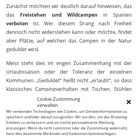
Zunächst möchten wir deutlich darauf hinweisen, das
das
Freistehen und Wildcampen
in Spanien
verboten
ist. Wer diesem Drang nach Freiheit
dennoch nicht widerstehen kann oder möchte, findet
aber Plätze, auf welchen das Campen in der Natur
geduldet wird.
Meist steht dies im engen Zusammenhang mit der
Urlaubssaison oder der Toleranz der einzelnen
Kommunen. „Geduldet“ heißt nicht „erlaubt“, so dass
klassisches Campingverhalten mit Tischen, Stühlen
und Markisen oft nicht gestattet ist, beim
Cookie-Zustimmung
verwalten
Übernachten aber ein Auge zugedrückt wird.
Wir verwenden Technologien wie Cookies, um Geräteinformationen zu
speichern und/oder darauf zuzugreifen. Wir tun dies, um das Browsing-
Im Hinterland und in den Bergen sind die Chancen
Erlebnis zu verbessern und um (nicht) personalisierte Werbung
anzuzeigen. Wenn du nicht zustimmst oder die Zustimmung widerrufst,
immer besser, einen geeigneten Ort zum Freistehen
kann dies bestimmte Merkmale und Funktionen beeinträchtigen.
zu finden. An Spaniens Küste ist dies gerade im