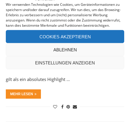
Wir verwenden Technologien wie Cookies, um Geräteinformationen zu
speichern und/oder darauf zuzugreifen. Wir tun dies, um das Browsing-
Erlebnis zu verbessern und um (nicht) personalisierte Werbung
anzuzeigen. Wenn du nicht zustimmst oder die Zustimmung widerrufst,
kann dies bestimmte Merkmale und Funktionen beeinträchtigen.
COOKIES AKZEPTIEREN
DIE ALTSTADT VON CHANIA – EIN HIGHLIGHT
AUF KRETA
ABLEHNEN
EINSTELLUNGEN ANZEIGEN
Chania, die urbane Perle Kretas! Der Besuch der betörend
zauberhaften Altstadt von Chania im Nordwesten der Insel
gilt als ein absolutes Highlight …
MEHR LESEN