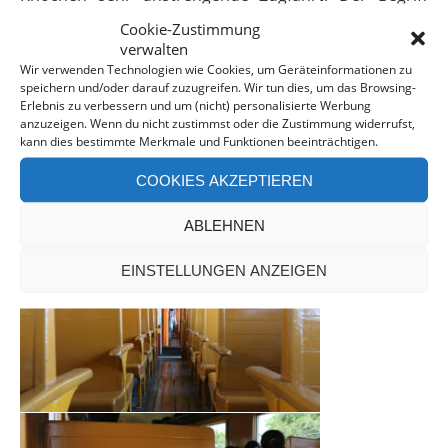
Holzklasse kommt schliesslich nicht irgendwo her. Die
Cookie-Zustimmung
verwalten
Bänke sind aus harten Planken, die in unsere
Wir verwenden Technologien wie Cookies, um Geräteinformationen zu
Wirbelsäulen drücken. Trotz des spannenden Lebens
speichern und/oder darauf zuzugreifen. Wir tun dies, um das Browsing-
im Zug und der Landschaft durch die wir reisen, sind
Erlebnis zu verbessern und um (nicht) personalisierte Werbung
anzuzeigen. Wenn du nicht zustimmst oder die Zustimmung widerrufst,
wir sehr glücklich, als wir endlich am Grenzübergang
kann dies bestimmte Merkmale und Funktionen beeinträchtigen.
Sungai Golok ankommen.
COOKIES AKZEPTIEREN
ABLEHNEN
EINSTELLUNGEN ANZEIGEN