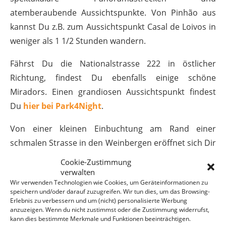
atemberaubende Aussichtspunkte. Von Pinhão aus
kannst Du z.B. zum Aussichtspunkt Casal de Loivos in
weniger als 1 1/2 Stunden wandern.
Fährst Du die Nationalstrasse 222 in östlicher
Richtung, findest Du ebenfalls einige schöne
Miradors. Einen grandiosen Aussichtspunkt findest
Du
hier bei Park4Night
.
Von einer kleinen Einbuchtung am Rand einer
schmalen Strasse in den Weinbergen eröffnet sich Dir
eine imposante Kulisse weit über den Douro bis
Cookie-Zustimmung
Pinhão. Folgst Du dem Weg weiter gelangst Du
verwalten
Wir verwenden Technologien wie Cookies, um Geräteinformationen zu
irgendwann in eine Sackgasse, die an einer Quinta
speichern und/oder darauf zuzugreifen. Wir tun dies, um das Browsing-
endet.
Erlebnis zu verbessern und um (nicht) personalisierte Werbung
anzuzeigen. Wenn du nicht zustimmst oder die Zustimmung widerrufst,
kann dies bestimmte Merkmale und Funktionen beeinträchtigen.