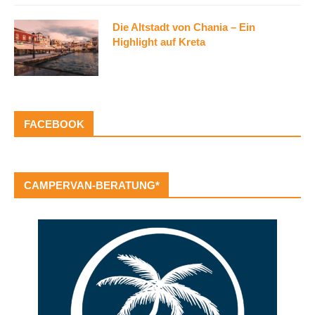
Die Altstadt von Chania – Ein
Highlight auf Kreta
FACEBOOK
CAMPERVAN-BERATUNG*