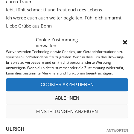
euren Traum.
lebt, fühlt schmeckt und freut euch des Lebens.
Ich werde euch auch weiter begleiten. Fühl dich umarmt
Liebe Grüße aus Bonn
Britta
Cookie-Zustimmung
verwalten
Wir verwenden Technologien wie Cookies, um Geräteinformationen zu
EDITH
speichern und/oder darauf zuzugreifen. Wir tun dies, um das Browsing-
ANTWORTEN
Erlebnis zu verbessern und um (nicht) personalisierte Werbung
29. Mai 2017 - 10:12 a.m.
anzuzeigen. Wenn du nicht zustimmst oder die Zustimmung widerrufst,
kann dies bestimmte Merkmale und Funktionen beeinträchtigen.
Liebe Britta,
es freut mich, dass Du immer noch dabei bist und drück
COOKIES AKZEPTIEREN
Dich zurück!
ABLEHNEN
Alles Liebe von Koh Phan Ngan und grüsse mir alle.
Edith
EINSTELLUNGEN ANZEIGEN
ULRICH
ANTWORTEN