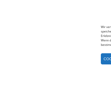
Wir ve
speiche
Erlebni
Wenn d
bestim
COO