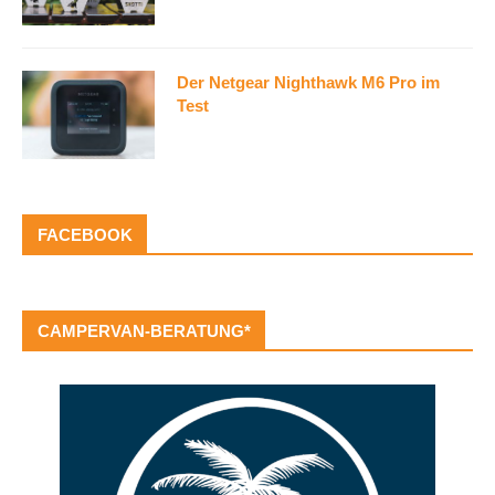
Der Netgear Nighthawk M6 Pro im
Test
FACEBOOK
CAMPERVAN-BERATUNG*