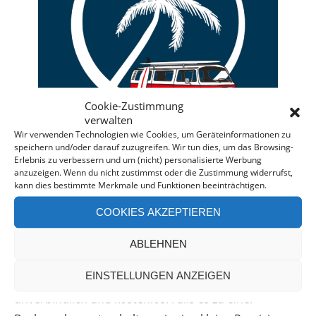
Cookie-Zustimmung
verwalten
Wir verwenden Technologien wie Cookies, um Geräteinformationen zu
speichern und/oder darauf zuzugreifen. Wir tun dies, um das Browsing-
Erlebnis zu verbessern und um (nicht) personalisierte Werbung
anzuzeigen. Wenn du nicht zustimmst oder die Zustimmung widerrufst,
kann dies bestimmte Merkmale und Funktionen beeinträchtigen.
Deine individuelle Beratung bei der Campermiete
COOKIES AKZEPTIEREN
in Deutschland und Europa.
Bei einer Anfrage über diesen Banner erhältst Du
ABLEHNEN
automatisch einen
Rabatt!
*
EINSTELLUNGEN ANZEIGEN
Offenlegung: Die Anfrage bei der Camper Oase ist
unverbindlich und kostenlos. Falls es zu einer