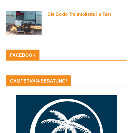
Die Boxio Trenntoilette im Test
FACEBOOK
CAMPERVAN-BERATUNG*