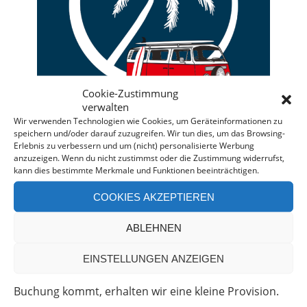
Cookie-Zustimmung
verwalten
Wir verwenden Technologien wie Cookies, um Geräteinformationen zu
speichern und/oder darauf zuzugreifen. Wir tun dies, um das Browsing-
Erlebnis zu verbessern und um (nicht) personalisierte Werbung
anzuzeigen. Wenn du nicht zustimmst oder die Zustimmung widerrufst,
kann dies bestimmte Merkmale und Funktionen beeinträchtigen.
Deine individuelle Beratung bei der Campermiete
in Deutschland und Europa.
COOKIES AKZEPTIEREN
Bei einer Anfrage über diesen Banner erhältst Du
ABLEHNEN
automatisch einen
Rabatt!
*
Offenlegung: Die Anfrage bei der Camper Oase ist
EINSTELLUNGEN ANZEIGEN
unverbindlich und kostenlos. Falls es zu einer
Buchung kommt, erhalten wir eine kleine Provision.