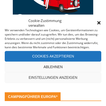
Cookie-Zustimmung
verwalten
Wir verwenden Technologien wie Cookies, um Geräteinformationen zu
speichern und/oder darauf zuzugreifen. Wir tun dies, um das Browsing-
Deine individuelle Beratung bei der Campermiete
Erlebnis zu verbessern und um (nicht) personalisierte Werbung
anzuzeigen. Wenn du nicht zustimmst oder die Zustimmung widerrufst,
in Deutschland und Europa.
kann dies bestimmte Merkmale und Funktionen beeinträchtigen.
Bei einer Anfrage über diesen Banner erhältst Du
COOKIES AKZEPTIEREN
automatisch einen
Rabatt!
*
Offenlegung: Die Anfrage bei der Camper Oase ist
ABLEHNEN
unverbindlich und kostenlos. Falls es zu einer
Buchung kommt, erhalten wir eine kleine Provision.
EINSTELLUNGEN ANZEIGEN
CAMPINGFÜHRER EUROPA*