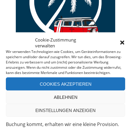
Cookie-Zustimmung
verwalten
Wir verwenden Technologien wie Cookies, um Geräteinformationen zu
speichern und/oder darauf zuzugreifen. Wir tun dies, um das Browsing-
Erlebnis zu verbessern und um (nicht) personalisierte Werbung
anzuzeigen. Wenn du nicht zustimmst oder die Zustimmung widerrufst,
kann dies bestimmte Merkmale und Funktionen beeinträchtigen.
Deine individuelle Beratung bei der Campermiete
in Deutschland und Europa.
COOKIES AKZEPTIEREN
Bei einer Anfrage über diesen Banner erhältst Du
ABLEHNEN
automatisch einen
Rabatt!
*
Offenlegung: Die Anfrage bei der Camper Oase ist
EINSTELLUNGEN ANZEIGEN
unverbindlich und kostenlos. Falls es zu einer
Buchung kommt, erhalten wir eine kleine Provision.