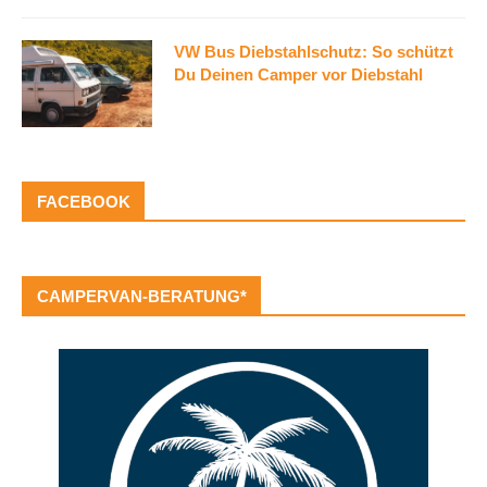
VW Bus Diebstahlschutz: So schützt
Du Deinen Camper vor Diebstahl
FACEBOOK
CAMPERVAN-BERATUNG*