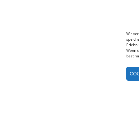
Wir ve
speiche
Erlebni
Wenn d
bestim
COO