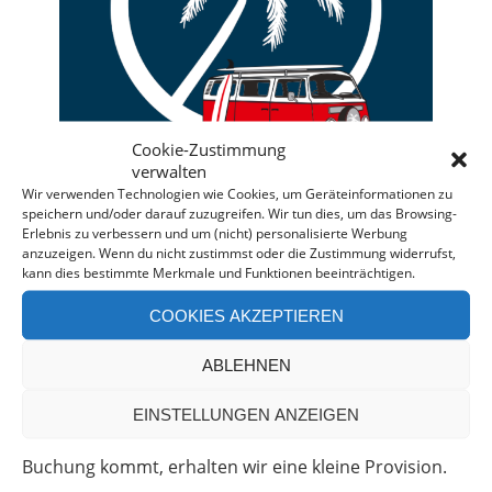
Cookie-Zustimmung
verwalten
Wir verwenden Technologien wie Cookies, um Geräteinformationen zu
speichern und/oder darauf zuzugreifen. Wir tun dies, um das Browsing-
Erlebnis zu verbessern und um (nicht) personalisierte Werbung
anzuzeigen. Wenn du nicht zustimmst oder die Zustimmung widerrufst,
kann dies bestimmte Merkmale und Funktionen beeinträchtigen.
Deine individuelle Beratung bei der Campermiete
in Deutschland und Europa.
COOKIES AKZEPTIEREN
Bei einer Anfrage über diesen Banner erhältst Du
ABLEHNEN
automatisch einen
Rabatt!
*
Offenlegung: Die Anfrage bei der Camper Oase ist
EINSTELLUNGEN ANZEIGEN
unverbindlich und kostenlos. Falls es zu einer
Buchung kommt, erhalten wir eine kleine Provision.