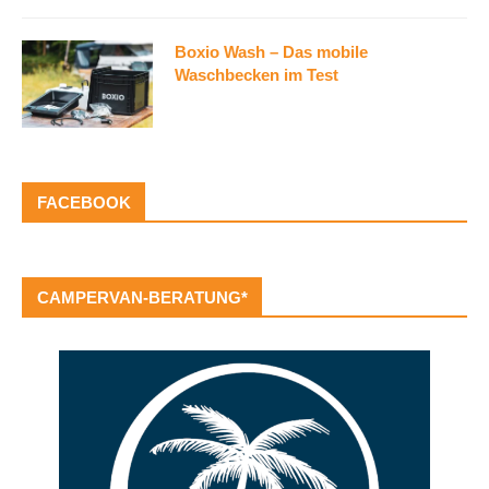
Boxio Wash – Das mobile
Waschbecken im Test
FACEBOOK
CAMPERVAN-BERATUNG*