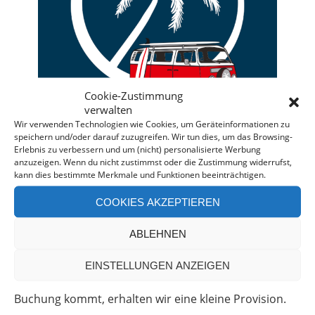
Cookie-Zustimmung
verwalten
Wir verwenden Technologien wie Cookies, um Geräteinformationen zu
speichern und/oder darauf zuzugreifen. Wir tun dies, um das Browsing-
Erlebnis zu verbessern und um (nicht) personalisierte Werbung
anzuzeigen. Wenn du nicht zustimmst oder die Zustimmung widerrufst,
kann dies bestimmte Merkmale und Funktionen beeinträchtigen.
Deine individuelle Beratung bei der Campermiete
in Deutschland und Europa.
COOKIES AKZEPTIEREN
Bei einer Anfrage über diesen Banner erhältst Du
ABLEHNEN
automatisch einen
Rabatt!
*
Offenlegung: Die Anfrage bei der Camper Oase ist
EINSTELLUNGEN ANZEIGEN
unverbindlich und kostenlos. Falls es zu einer
Buchung kommt, erhalten wir eine kleine Provision.