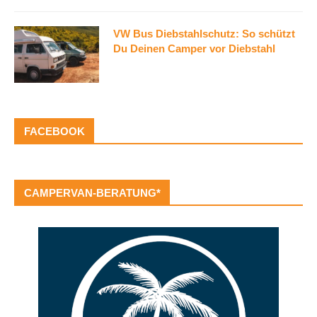
VW Bus Diebstahlschutz: So schützt
Du Deinen Camper vor Diebstahl
FACEBOOK
CAMPERVAN-BERATUNG*