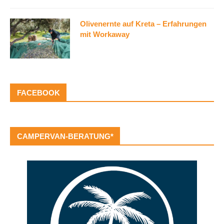
Olivenernte auf Kreta – Erfahrungen
mit Workaway
FACEBOOK
CAMPERVAN-BERATUNG*