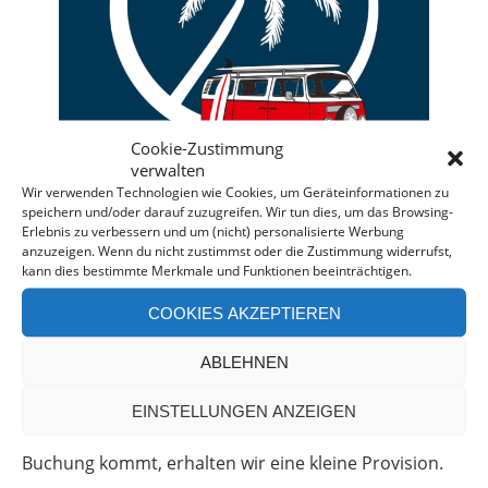
Cookie-Zustimmung
verwalten
Wir verwenden Technologien wie Cookies, um Geräteinformationen zu
speichern und/oder darauf zuzugreifen. Wir tun dies, um das Browsing-
Erlebnis zu verbessern und um (nicht) personalisierte Werbung
anzuzeigen. Wenn du nicht zustimmst oder die Zustimmung widerrufst,
kann dies bestimmte Merkmale und Funktionen beeinträchtigen.
Deine individuelle Beratung bei der Campermiete
in Deutschland und Europa.
COOKIES AKZEPTIEREN
Bei einer Anfrage über diesen Banner erhältst Du
ABLEHNEN
automatisch einen
Rabatt!
*
Offenlegung: Die Anfrage bei der Camper Oase ist
EINSTELLUNGEN ANZEIGEN
unverbindlich und kostenlos. Falls es zu einer
Buchung kommt, erhalten wir eine kleine Provision.