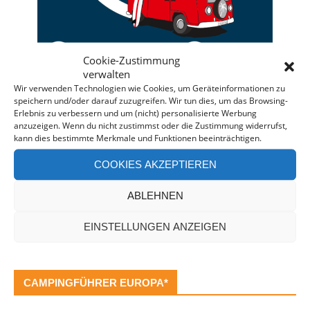
Cookie-Zustimmung
verwalten
Wir verwenden Technologien wie Cookies, um Geräteinformationen zu
speichern und/oder darauf zuzugreifen. Wir tun dies, um das Browsing-
Deine individuelle Beratung bei der Campermiete
Erlebnis zu verbessern und um (nicht) personalisierte Werbung
anzuzeigen. Wenn du nicht zustimmst oder die Zustimmung widerrufst,
in Deutschland und Europa.
kann dies bestimmte Merkmale und Funktionen beeinträchtigen.
Bei einer Anfrage über diesen Banner erhältst Du
COOKIES AKZEPTIEREN
automatisch einen
Rabatt!
*
Offenlegung: Die Anfrage bei der Camper Oase ist
ABLEHNEN
unverbindlich und kostenlos. Falls es zu einer
Buchung kommt, erhalten wir eine kleine Provision.
EINSTELLUNGEN ANZEIGEN
CAMPINGFÜHRER EUROPA*