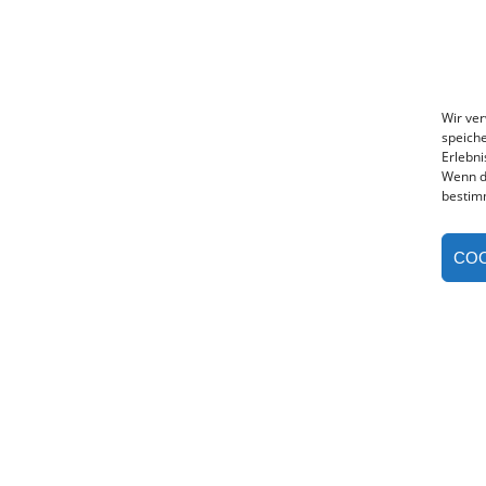
Wir ve
speiche
Erlebni
Wenn d
bestim
COO