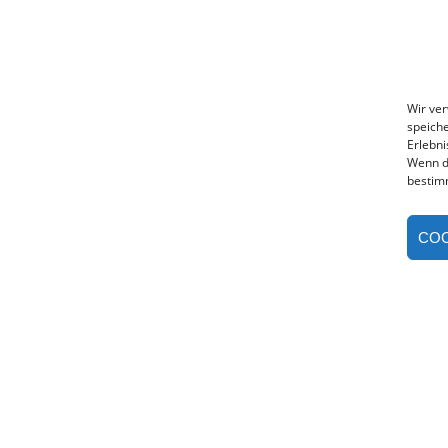
Wir ve
speiche
Erlebni
Wenn d
bestim
COO