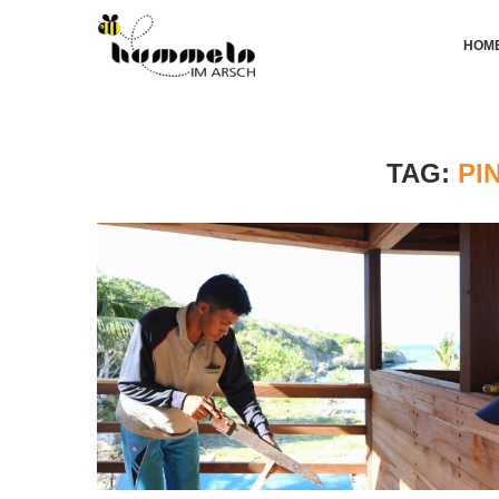
HOM
TAG:
PI