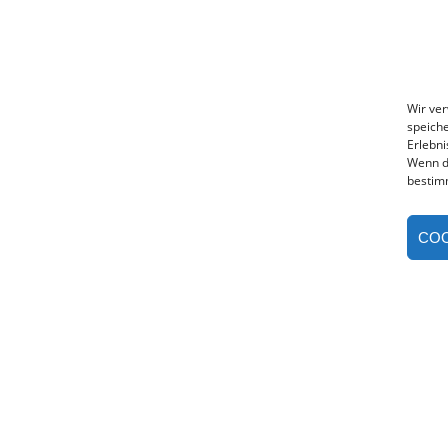
Wir ve
speiche
Erlebni
Wenn d
bestim
COO