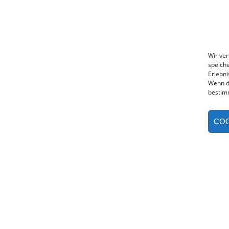
Wir ve
speiche
Erlebni
Wenn d
bestim
COO