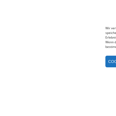
Wir ve
speiche
Erlebni
Wenn d
bestim
COO