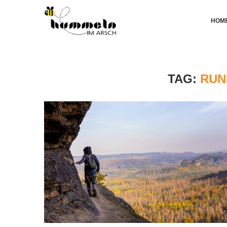
HOM
TAG:
RUN