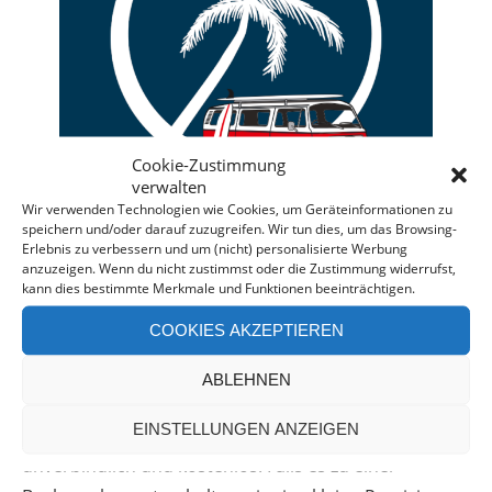
Cookie-Zustimmung
verwalten
Wir verwenden Technologien wie Cookies, um Geräteinformationen zu
speichern und/oder darauf zuzugreifen. Wir tun dies, um das Browsing-
Erlebnis zu verbessern und um (nicht) personalisierte Werbung
anzuzeigen. Wenn du nicht zustimmst oder die Zustimmung widerrufst,
kann dies bestimmte Merkmale und Funktionen beeinträchtigen.
Deine individuelle Beratung bei der Campermiete
COOKIES AKZEPTIEREN
in Deutschland und Europa.
Bei einer Anfrage über diesen Banner erhältst Du
ABLEHNEN
automatisch einen
Rabatt!
*
EINSTELLUNGEN ANZEIGEN
Offenlegung: Die Anfrage bei der Camper Oase ist
unverbindlich und kostenlos. Falls es zu einer