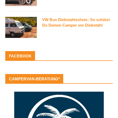
VW Bus Diebstahlschutz: So schützt
Du Deinen Camper vor Diebstahl
FACEBOOK
CAMPERVAN-BERATUNG*