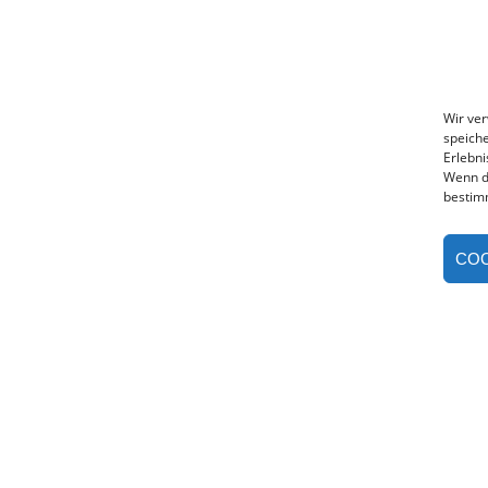
Wir ve
speiche
Erlebni
Wenn d
bestim
COO