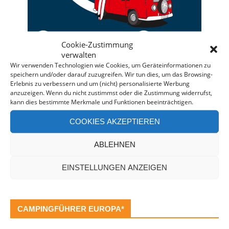
Cookie-Zustimmung
verwalten
Wir verwenden Technologien wie Cookies, um Geräteinformationen zu
speichern und/oder darauf zuzugreifen. Wir tun dies, um das Browsing-
Deine individuelle Beratung bei der Campermiete
Erlebnis zu verbessern und um (nicht) personalisierte Werbung
anzuzeigen. Wenn du nicht zustimmst oder die Zustimmung widerrufst,
in Deutschland und Europa.
kann dies bestimmte Merkmale und Funktionen beeinträchtigen.
Bei einer Anfrage über diesen Banner erhältst Du
COOKIES AKZEPTIEREN
automatisch einen
Rabatt!
*
Offenlegung: Die Anfrage bei der Camper Oase ist
ABLEHNEN
unverbindlich und kostenlos. Falls es zu einer
Buchung kommt, erhalten wir eine kleine Provision.
EINSTELLUNGEN ANZEIGEN
CAMPINGFÜHRER EUROPA*