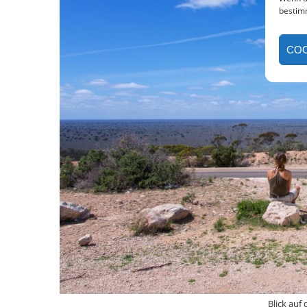
bestim
COO
Blick auf