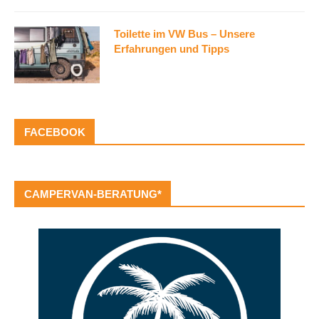
Toilette im VW Bus – Unsere
Erfahrungen und Tipps
FACEBOOK
CAMPERVAN-BERATUNG*