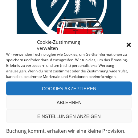
Cookie-Zustimmung
verwalten
Wir verwenden Technologien wie Cookies, um Geräteinformationen zu
speichern und/oder darauf zuzugreifen. Wir tun dies, um das Browsing-
Erlebnis zu verbessern und um (nicht) personalisierte Werbung
anzuzeigen. Wenn du nicht zustimmst oder die Zustimmung widerrufst,
kann dies bestimmte Merkmale und Funktionen beeinträchtigen.
Deine individuelle Beratung bei der Campermiete
in Deutschland und Europa.
COOKIES AKZEPTIEREN
Bei einer Anfrage über diesen Banner erhältst Du
ABLEHNEN
automatisch einen
Rabatt!
*
Offenlegung: Die Anfrage bei der Camper Oase ist
EINSTELLUNGEN ANZEIGEN
unverbindlich und kostenlos. Falls es zu einer
Buchung kommt, erhalten wir eine kleine Provision.