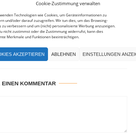
Cookie-Zustimmung verwalten
rwenden Technologien wie Cookies, um Geräteinformationen zu
rn und/oder darauf zuzugreifen. Wir tun dies, um das Browsing-
s zu verbessern und um (nicht) personalisierte Werbung anzuzeigen.
u nicht zustimmst oder die Zustimmung widerrufst, kann dies
mte Merkmale und Funktionen beeinträchtigen.
lephantine Island:
Abu Simbel in Ägypten –
digkeiten & Tipps
Felsentempel & Sonnenwunder
KIES AKZEPTIEREN
ABLEHNEN
EINSTELLUNGEN ANZE
E EINEN KOMMENTAR