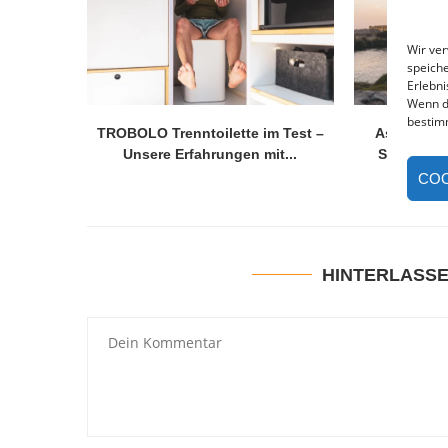
Wir ve
speiche
Erlebni
Wenn d
bestim
TROBOLO Trenntoilette im Test –
Assuan & E
Unsere Erfahrungen mit...
Sehenswür
COO
HINTERLASS