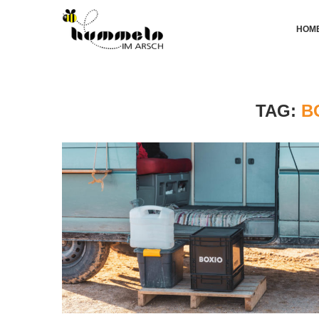
HOM
TAG:
B