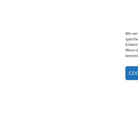
Wir ve
speiche
Erlebni
Wenn d
bestim
COO