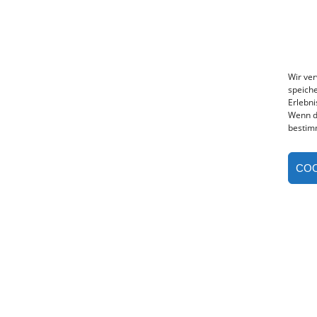
Wir ve
speiche
Erlebni
Wenn d
bestim
COO