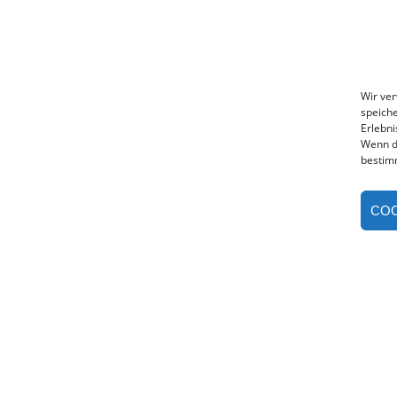
Wir ve
speiche
Erlebni
Wenn d
bestim
COO