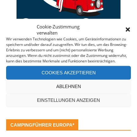
Cookie-Zustimmung
verwalten
Wir verwenden Technologien wie Cookies, um Geräteinformationen zu
speichern und/oder darauf zuzugreifen. Wir tun dies, um das Browsing-
Deine individuelle Beratung bei der Campermiete
Erlebnis zu verbessern und um (nicht) personalisierte Werbung
anzuzeigen. Wenn du nicht zustimmst oder die Zustimmung widerrufst,
in Deutschland und Europa.
kann dies bestimmte Merkmale und Funktionen beeinträchtigen.
Bei einer Anfrage über diesen Banner erhältst Du
COOKIES AKZEPTIEREN
automatisch einen
Rabatt!
*
Offenlegung: Die Anfrage bei der Camper Oase ist
ABLEHNEN
unverbindlich und kostenlos. Falls es zu einer
Buchung kommt, erhalten wir eine kleine Provision.
EINSTELLUNGEN ANZEIGEN
CAMPINGFÜHRER EUROPA*