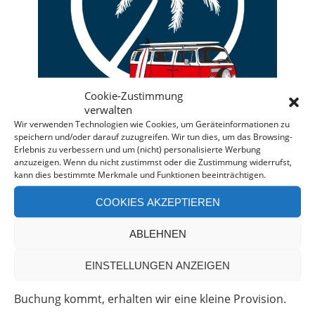
Cookie-Zustimmung
verwalten
Wir verwenden Technologien wie Cookies, um Geräteinformationen zu
speichern und/oder darauf zuzugreifen. Wir tun dies, um das Browsing-
Erlebnis zu verbessern und um (nicht) personalisierte Werbung
anzuzeigen. Wenn du nicht zustimmst oder die Zustimmung widerrufst,
kann dies bestimmte Merkmale und Funktionen beeinträchtigen.
Deine individuelle Beratung bei der Campermiete
in Deutschland und Europa.
COOKIES AKZEPTIEREN
Bei einer Anfrage über diesen Banner erhältst Du
ABLEHNEN
automatisch einen
Rabatt!
*
Offenlegung: Die Anfrage bei der Camper Oase ist
EINSTELLUNGEN ANZEIGEN
unverbindlich und kostenlos. Falls es zu einer
Buchung kommt, erhalten wir eine kleine Provision.