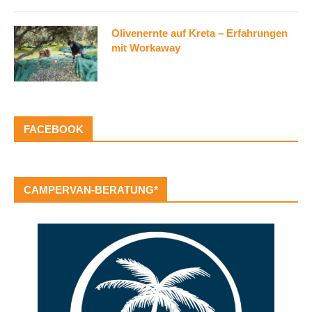
Olivenernte auf Kreta – Erfahrungen
mit Workaway
FACEBOOK
CAMPERVAN-BERATUNG*