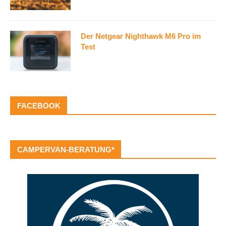
Der Netgear Nighthawk M6 Pro im
Test
FACEBOOK
CAMPERVAN-BERATUNG*