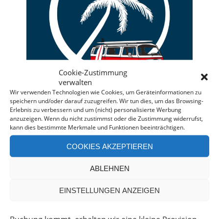
Cookie-Zustimmung
verwalten
Wir verwenden Technologien wie Cookies, um Geräteinformationen zu
speichern und/oder darauf zuzugreifen. Wir tun dies, um das Browsing-
Erlebnis zu verbessern und um (nicht) personalisierte Werbung
anzuzeigen. Wenn du nicht zustimmst oder die Zustimmung widerrufst,
kann dies bestimmte Merkmale und Funktionen beeinträchtigen.
Deine individuelle Beratung bei der Campermiete
COOKIES AKZEPTIEREN
in Deutschland und Europa.
Bei einer Anfrage über diesen Banner erhältst Du
ABLEHNEN
automatisch einen
Rabatt!
*
EINSTELLUNGEN ANZEIGEN
Offenlegung: Die Anfrage bei der Camper Oase ist
unverbindlich und kostenlos. Falls es zu einer