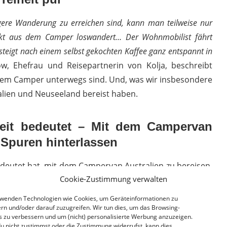
gere Wanderung zu erreichen sind, kann man teilweise nur
kt aus dem Camper loswandert… Der Wohnmobilist fährt
eigt nach einem selbst gekochten Kaffee ganz entspannt in
w, Ehefrau und Reisepartnerin von Kolja, beschreibt
 dem Camper unterwegs sind. Und, was wir insbesondere
alien und Neuseeland bereist haben.
eit bedeutet – Mit dem Campervan
e Spuren hinterlassen
edeutet hat, mit dem Campervan Australien zu bereisen.
Cookie-Zustimmung verwalten
, als schon vor dem Sonnenaufgang loszuziehen. Um dann
 voller Staunen atemberaubende Panoramen und
rwenden Technologien wie Cookies, um Geräteinformationen zu
licken.
rn und/oder darauf zuzugreifen. Wir tun dies, um das Browsing-
s zu verbessern und um (nicht) personalisierte Werbung anzuzeigen.
u nicht zustimmst oder die Zustimmung widerrufst, kann dies