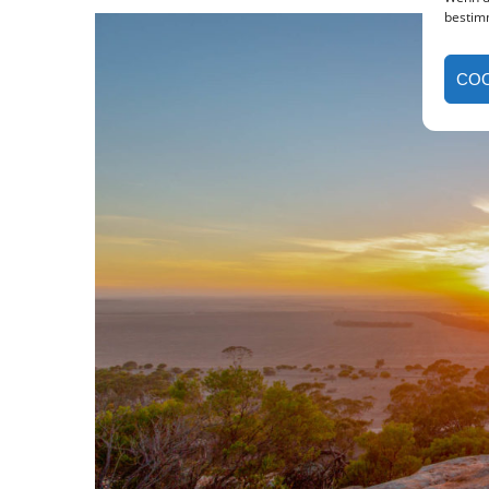
bestim
COO