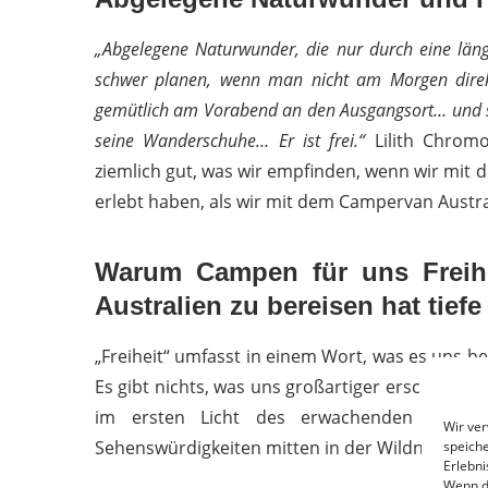
„Abgelegene Naturwunder, die nur durch eine län
schwer planen, wenn man nicht am Morgen dire
gemütlich am Vorabend an den Ausgangsort… und st
seine Wanderschuhe… Er ist frei.“
Lilith Chromo
ziemlich gut, was wir empfinden, wenn wir mit
erlebt haben, als wir mit dem Campervan Austr
Warum Campen für uns Freih
Australien zu bereisen hat tief
„Freiheit“ umfasst in einem Wort, was es uns b
Es gibt nichts, was uns großartiger erscheint
im ersten Licht des erwachenden Tages
Wir ve
Sehenswürdigkeiten mitten in der Wildnis zu erb
speiche
Erlebni
Wenn d