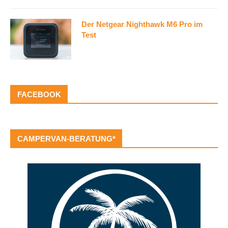
Der Netgear Nighthawk M6 Pro im
Test
FACEBOOK
CAMPERVAN-BERATUNG*