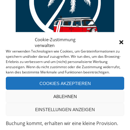
Cookie-Zustimmung
verwalten
Wir verwenden Technologien wie Cookies, um Geräteinformationen zu
speichern und/oder darauf zuzugreifen. Wir tun dies, um das Browsing-
Erlebnis zu verbessern und um (nicht) personalisierte Werbung
anzuzeigen. Wenn du nicht zustimmst oder die Zustimmung widerrufst,
kann dies bestimmte Merkmale und Funktionen beeinträchtigen.
Deine individuelle Beratung bei der Campermiete
in Deutschland und Europa.
COOKIES AKZEPTIEREN
Bei einer Anfrage über diesen Banner erhältst Du
ABLEHNEN
automatisch einen
Rabatt!
*
Offenlegung: Die Anfrage bei der Camper Oase ist
EINSTELLUNGEN ANZEIGEN
unverbindlich und kostenlos. Falls es zu einer
Buchung kommt, erhalten wir eine kleine Provision.