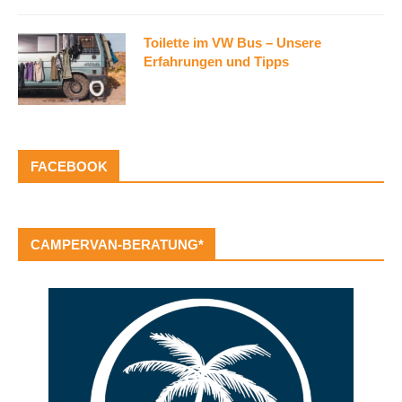
Toilette im VW Bus – Unsere
Erfahrungen und Tipps
FACEBOOK
CAMPERVAN-BERATUNG*