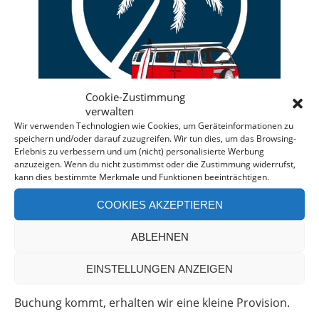
Cookie-Zustimmung
verwalten
Wir verwenden Technologien wie Cookies, um Geräteinformationen zu
speichern und/oder darauf zuzugreifen. Wir tun dies, um das Browsing-
Erlebnis zu verbessern und um (nicht) personalisierte Werbung
anzuzeigen. Wenn du nicht zustimmst oder die Zustimmung widerrufst,
kann dies bestimmte Merkmale und Funktionen beeinträchtigen.
Deine individuelle Beratung bei der Campermiete
in Deutschland und Europa.
COOKIES AKZEPTIEREN
Bei einer Anfrage über diesen Banner erhältst Du
ABLEHNEN
automatisch einen
Rabatt!
*
Offenlegung: Die Anfrage bei der Camper Oase ist
EINSTELLUNGEN ANZEIGEN
unverbindlich und kostenlos. Falls es zu einer
Buchung kommt, erhalten wir eine kleine Provision.