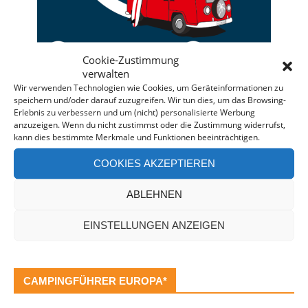
Cookie-Zustimmung
verwalten
Wir verwenden Technologien wie Cookies, um Geräteinformationen zu
speichern und/oder darauf zuzugreifen. Wir tun dies, um das Browsing-
Deine individuelle Beratung bei der Campermiete
Erlebnis zu verbessern und um (nicht) personalisierte Werbung
anzuzeigen. Wenn du nicht zustimmst oder die Zustimmung widerrufst,
in Deutschland und Europa.
kann dies bestimmte Merkmale und Funktionen beeinträchtigen.
Bei einer Anfrage über diesen Banner erhältst Du
COOKIES AKZEPTIEREN
automatisch einen
Rabatt!
*
Offenlegung: Die Anfrage bei der Camper Oase ist
ABLEHNEN
unverbindlich und kostenlos. Falls es zu einer
Buchung kommt, erhalten wir eine kleine Provision.
EINSTELLUNGEN ANZEIGEN
CAMPINGFÜHRER EUROPA*