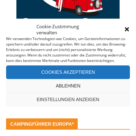
Cookie-Zustimmung
verwalten
Wir verwenden Technologien wie Cookies, um Geräteinformationen zu
speichern und/oder darauf zuzugreifen. Wir tun dies, um das Browsing-
Deine individuelle Beratung bei der Campermiete
Erlebnis zu verbessern und um (nicht) personalisierte Werbung
anzuzeigen. Wenn du nicht zustimmst oder die Zustimmung widerrufst,
in Deutschland und Europa.
kann dies bestimmte Merkmale und Funktionen beeinträchtigen.
Bei einer Anfrage über diesen Banner erhältst Du
COOKIES AKZEPTIEREN
automatisch einen
Rabatt!
*
Offenlegung: Die Anfrage bei der Camper Oase ist
ABLEHNEN
unverbindlich und kostenlos. Falls es zu einer
Buchung kommt, erhalten wir eine kleine Provision.
EINSTELLUNGEN ANZEIGEN
CAMPINGFÜHRER EUROPA*