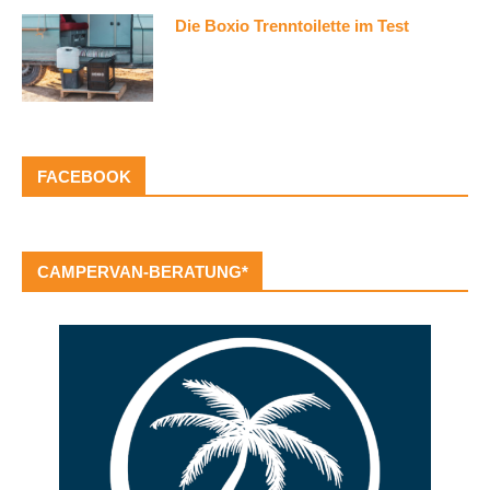
Die Boxio Trenntoilette im Test
FACEBOOK
CAMPERVAN-BERATUNG*