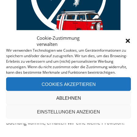
Cookie-Zustimmung
verwalten
Wir verwenden Technologien wie Cookies, um Geräteinformationen zu
speichern und/oder darauf zuzugreifen. Wir tun dies, um das Browsing-
Erlebnis zu verbessern und um (nicht) personalisierte Werbung
anzuzeigen. Wenn du nicht zustimmst oder die Zustimmung widerrufst,
Deine individuelle Beratung bei der Campermiete
kann dies bestimmte Merkmale und Funktionen beeinträchtigen.
in Deutschland und Europa.
COOKIES AKZEPTIEREN
Bei einer Anfrage über diesen Banner erhältst Du
automatisch einen
Rabatt!
*
ABLEHNEN
Offenlegung: Die Anfrage bei der Camper Oase ist
EINSTELLUNGEN ANZEIGEN
unverbindlich und kostenlos. Falls es zu einer
Buchung kommt, erhalten wir eine kleine Provision.